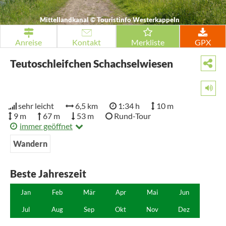
Mittellandkanal
©
Touristinfo Westerkappeln
Anreise
Kontakt
Merkliste
GPX
Teutoschleifchen Schachselwiesen
sehr leicht
6,5 km
1:34 h
10 m
9 m
67 m
53 m
Rund-Tour
immer geöffnet
Wandern
Beste Jahreszeit
Jan
Feb
Mär
Apr
Mai
Jun
Jul
Aug
Sep
Okt
Nov
Dez