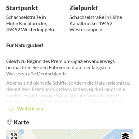
Startpunkt
Zielpunkt
Schachselstraße in
Schachselstraße in Höhe
Höhe Kanalbrücke,
Kanalbrücke, 49492
49492 Westerkappeln
Westerkappeln
Für Naturgucker!
Gleich zu Beginn des Premium-Spazierwanderwegs
beobachten Sie den Fährverkehr auf der längsten
Wasserstraße Deutschlands.
Aber es sind nicht die Schiffe, sondern die Naturerlebnisse,
die auf dem Premium-Spazierwanderweg die Hauptrolle
spielen. Es gibt sandige Wege und alte Gehöfte, weite
Wiesen und üppige Ackerflächen, aber auch traumhafte
Kiefer-, Misch- und Buchenwälder, die Gelegenheit bieten
Weiterlesen
den Blick über die Felder schweifen zu lassen.
Karte
Steigungen werden Sie auf diesem Weg allerdings nicht
begegnen. Die Namensgeber dieser Tour umrunden zwar
den „Berg“ Schachsel, aber seine Muschelkalkkuppe mit