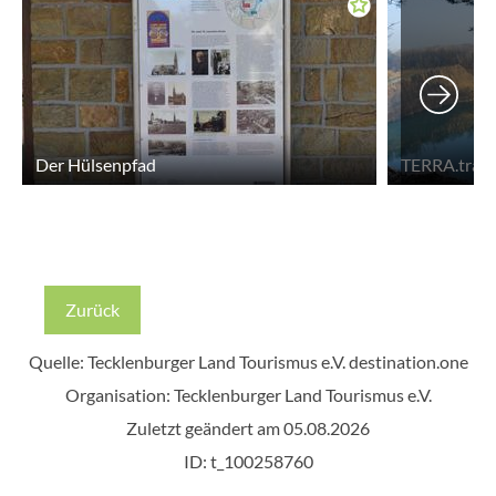
Der Hülsenpfad
TERRA.track
Zurück
Quelle: Tecklenburger Land Tourismus e.V.
destination.one
Organisation: Tecklenburger Land Tourismus e.V.
Zuletzt geändert am 05.08.2026
ID: t_100258760