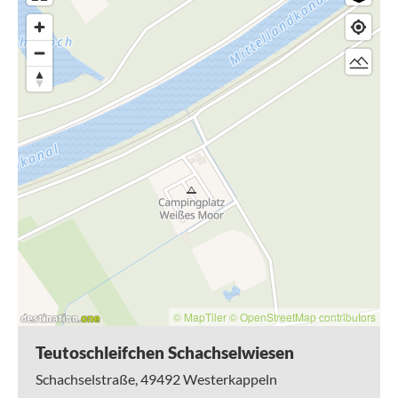
einem feinen Buchenwald ragt nur wenige Meter aus dem
Umland heraus, in dem sich eine artenreiche Vegetation
eingestellt hat.
Durch Nasswiesen, die immer wieder ein Blick auf die
Feuchtgebiete des Vogelschutzgebietes Düsterdieker
Niederung eröffnen, geht es begleitet von fröhlichem
Gezwitscher zurück zum Kanal.
Diese Wanderung ist auch für Kinder bestens geeignet.
Dank des Geocaching-Angebotes wartet eine moderne
Schatzsuche! Holt Euch die Schatzkarte in den Tourist-Infos
oder loggt Euch unter www.geocaching.com ein.
© MapTiler
© OpenStreetMap contributors
Teutoschleifchen Schachselwiesen
Schachselstraße,
49492
Westerkappeln