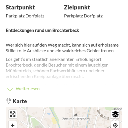
Startpunkt
Zielpunkt
Parkplatz Dorfplatz
Parkplatz Dorfplatz
Entdeckungen rund um Brochterbeck
Wer sich hier auf den Weg macht, kann sich auf erholsame
Stille, tolle Ausblicke und ein waldreiches Gebiet freuen.
Los geht’s im staatlich anerkannten Erholungsort
Brochterbeck, der die Besucher mit einem lauschigen
Mühlenteich, schönen Fachwerkhäusern und einer
erfrischenden Kneippanlage überrascht.
Ein schattiger Weg durch den Wald führt zwar auf den Berg,
Weiterlesen
aber der zurückgelassene Ort zieht immer wieder die
Aufmerksamkeit auf sich. Bevor der Blick dann richtig in die
Karte
Ferne schweifen kann, ist etwas Ausdauer gefragt, denn der
Anstieg zum Rastplatz am Dornstein ist teilweise recht
anspruchsvoll. Die Mühe wird mit einem herrlichen
Panorama über das Münsterland belohnt. Nehmen Sie auf
der Teutoschleifen-Liege platz und genießen Sie den