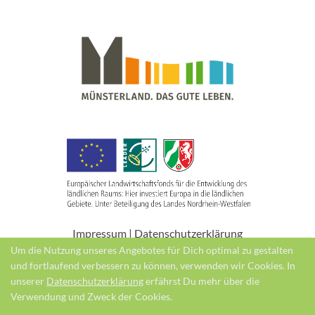
Impressum
|
Datenschutzerklärung
Um die Nutzung unseres Angebotes für Dich optimal zu gestalten
und fortlaufend verbessern zu können, verwenden wir Cookies. In
unserer
Datenschutzerklärung
erfährst Du mehr über die
© 2026 | Ein Produkt der
destination.one GmbH
Verwendung und Zweck der Cookies.