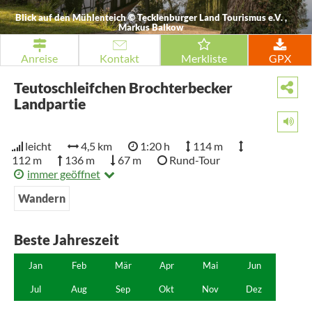
Blick auf den Mühlenteich
©
Tecklenburger Land Tourismus e.V. ,
Markus Balkow
Anreise
Kontakt
Merkliste
GPX
Teutoschleifchen Brochterbecker
Landpartie
leicht
4,5 km
1:20 h
114 m
112 m
136 m
67 m
Rund-Tour
immer geöffnet
Wandern
Beste Jahreszeit
Jan
Feb
Mär
Apr
Mai
Jun
Jul
Aug
Sep
Okt
Nov
Dez